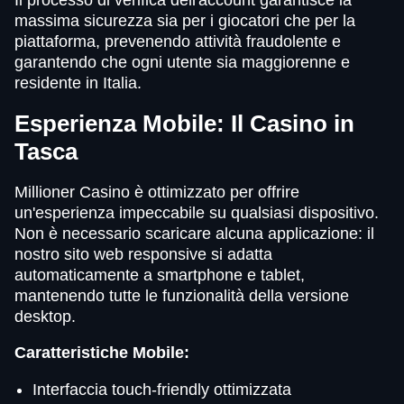
massima sicurezza sia per i giocatori che per la
piattaforma, prevenendo attività fraudolente e
garantendo che ogni utente sia maggiorenne e
residente in Italia.
Esperienza Mobile: Il Casino in
Tasca
Millioner Casino è ottimizzato per offrire
un'esperienza impeccabile su qualsiasi dispositivo.
Non è necessario scaricare alcuna applicazione: il
nostro sito web responsive si adatta
automaticamente a smartphone e tablet,
mantenendo tutte le funzionalità della versione
desktop.
Caratteristiche Mobile:
Interfaccia touch-friendly ottimizzata