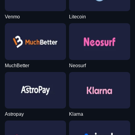
Venmo
Litecoin
MuchBetter
Neosurf
Astropay
Klarna