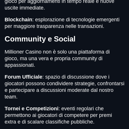
gioco per aggiornamenti in tempo reale e nuove
uscite immediate.
Blockchain
: esplorazione di tecnologie emergenti
per maggiore trasparenza nelle transazioni.
Community e Social
Millioner Casino non è solo una piattaforma di
gioco, ma una vera e propria community di
appassionati.
Forum Ufficiale
: spazio di discussione dove i
giocatori possono condividere strategie, confrontarsi
e partecipare a discussioni moderate dal nostro
team.
Tornei e Competizioni
: eventi regolari che
permettono ai giocatori di competere per premi
extra e di scalare classifiche pubbliche.