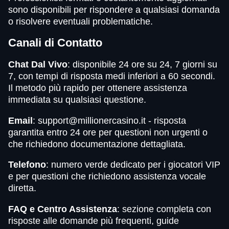
sono disponibili per rispondere a qualsiasi domanda
o risolvere eventuali problematiche.
Canali di Contatto
Chat Dal Vivo
: disponibile 24 ore su 24, 7 giorni su
7, con tempi di risposta medi inferiori a 60 secondi.
Il metodo più rapido per ottenere assistenza
immediata su qualsiasi questione.
Email
:
support@millionercasino.it
- risposta
garantita entro 24 ore per questioni non urgenti o
che richiedono documentazione dettagliata.
Telefono
: numero verde dedicato per i giocatori VIP
e per questioni che richiedono assistenza vocale
diretta.
FAQ e Centro Assistenza
: sezione completa con
risposte alle domande più frequenti, guide