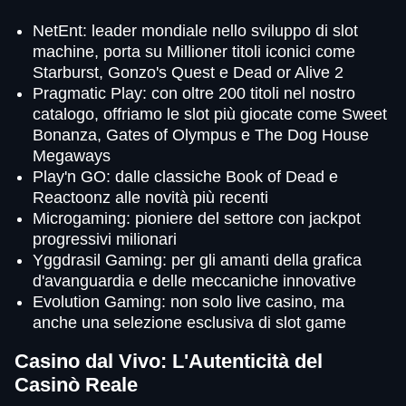
NetEnt: leader mondiale nello sviluppo di slot
machine, porta su Millioner titoli iconici come
Starburst, Gonzo's Quest e Dead or Alive 2
Pragmatic Play: con oltre 200 titoli nel nostro
catalogo, offriamo le slot più giocate come Sweet
Bonanza, Gates of Olympus e The Dog House
Megaways
Play'n GO: dalle classiche Book of Dead e
Reactoonz alle novità più recenti
Microgaming: pioniere del settore con jackpot
progressivi milionari
Yggdrasil Gaming: per gli amanti della grafica
d'avanguardia e delle meccaniche innovative
Evolution Gaming: non solo live casino, ma
anche una selezione esclusiva di slot game
Casino dal Vivo: L'Autenticità del
Casinò Reale