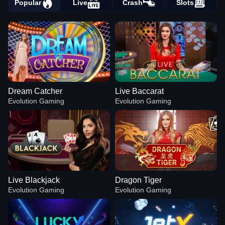
Popular
Live
Crash
Slots
Dream Catcher
Live Baccarat
Evolution Gaming
Evolution Gaming
Live Blackjack
Dragon Tiger
Evolution Gaming
Evolution Gaming