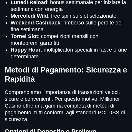
Lunedì Reload
: bonus settimanale per iniziare la
settimana con energia
Mercoledì Wild
: free spin su slot selezionate
Weekend Cashback
: rimborso sulle perdite del
fine settimana
Tornei Slot
: competizioni mensili con
montepremi garantiti
Happy Hour
: moltiplicatori speciali in fasce orarie
determinate
Metodi di Pagamento: Sicurezza e
Rapidità
Comprendiamo l'importanza di transazioni veloci,
sicure e convenienti. Per questo motivo, Millioner
Casino offre una gamma completa di metodi di
pagamento, tutti conformi agli standard PCI-DSS di
sicurezza.
Opzioni di Deposito e Prelievo