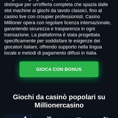
distingue per un'offerta completa che spazia dalle
slot machine ai giochi da tavolo classici, fino al
casino live con croupier professionisti. Casino
Millioner opera con regolare licenza internazionale,
garantendo sicurezza e trasparenza in ogni
transazione. La piattaforma è stata progettata
specificamente per soddisfare le esigenze dei
giocatori italiani, offrendo supporto nella lingua
locale e metodi di pagamento diffusi in Italia.
GIOCA CON BONUS
Giochi da casinò popolari su
Millionercasino