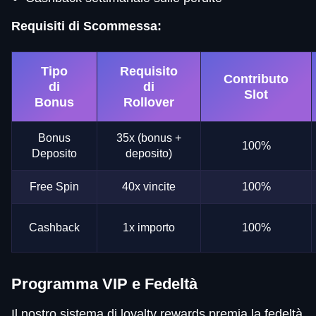
Requisiti di Scommessa:
Tipo
Requisito
Contributo
di
di
Slot
Bonus
Rollover
Bonus
35x (bonus +
100%
Deposito
deposito)
Free Spin
40x vincite
100%
Cashback
1x importo
100%
Programma VIP e Fedeltà
Il nostro sistema di loyalty rewards premia la fedeltà