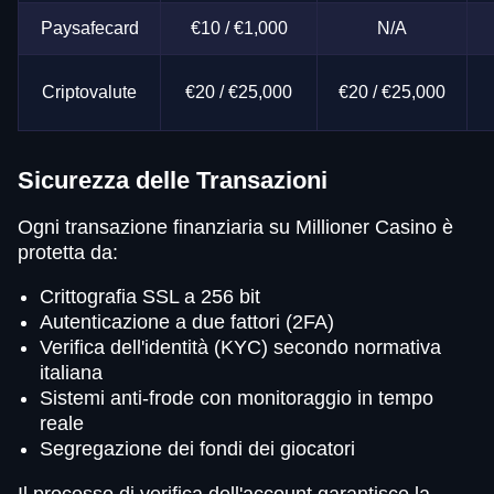
Paysafecard
€10 / €1,000
N/A
Criptovalute
€20 / €25,000
€20 / €25,000
Sicurezza delle Transazioni
Ogni transazione finanziaria su Millioner Casino è
protetta da:
Crittografia SSL a 256 bit
Autenticazione a due fattori (2FA)
Verifica dell'identità (KYC) secondo normativa
italiana
Sistemi anti-frode con monitoraggio in tempo
reale
Segregazione dei fondi dei giocatori
Il processo di verifica dell'account garantisce la