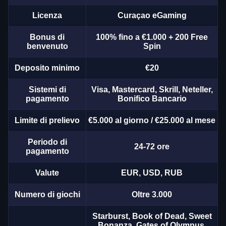
Licenza
Curaçao eGaming
Live Blackjack
Crash
Wolf Gold
Dragon Tiger
Cash or Crash
Big Bass Bonanza
Bonus di
100% fino a €1.000 + 200 Free
benvenuto
Spin
Evolution Gaming
Roobet
Pragmatic Play
Evolution Gaming
Evolution Gaming
Pragmatic Play
Deposito minimo
€20
Sistemi di
Visa, Mastercard, Skrill, Neteller,
pagamento
Bonifico Bancario
Limite di prelievo
€5.000 al giorno / €25.000 al mese
Mega Ball
Bustabit
Book of Dead
Monopoly Live
Boom or Bust
Gates of Olympus
Evolution Gaming
Independent
Play’n GO
Evolution Gaming
BGaming
Pragmatic Play
Periodo di
24-72 ore
pagamento
Valute
EUR, USD, RUB
Numero di giochi
Oltre 3.000
Crazy Time
Big Bass Crash
Starburst
Funky Time
Moonshot
Dead or Alive II
Starburst, Book of Dead, Sweet
Evolution Gaming
Pragmatic Play
NetEnt
Evolution Gaming
SoftSwiss
NetEnt
Bonanza, Gates of Olympus,