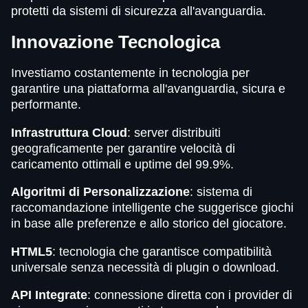
protetti da sistemi di sicurezza all'avanguardia.
Innovazione Tecnologica
Investiamo costantemente in tecnologia per
garantire una piattaforma all'avanguardia, sicura e
performante.
Infrastruttura Cloud
: server distribuiti
geograficamente per garantire velocità di
caricamento ottimali e uptime del 99.9%.
Algoritmi di Personalizzazione
: sistema di
raccomandazione intelligente che suggerisce giochi
in base alle preferenze e allo storico del giocatore.
HTML5
: tecnologia che garantisce compatibilità
universale senza necessità di plugin o download.
API Integrate
: connessione diretta con i provider di